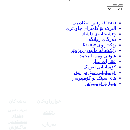
Cisco - رێبین ئەکادیمی
البرکە بۆ کامێرای چاودێری
چێشتخانەی دلشاد
دەزگای روانگە
رێکخراوی Kohrw
رێکلام لە ماڵپەری بژمێر
شوێنی وەستا محمد
عقارات منار
کۆمپانیایی ئەرایک
کۆمپانیایی سۆرس تێک
های سپێک بۆ کۆمپیوتەر
هیوا بۆ کۆمپیوتەر
خوازراوەکان
بەشەکان
سیستەمی
رێکلام
ویندۆز
سیستەمی
دەربارە
ماکنتۆش