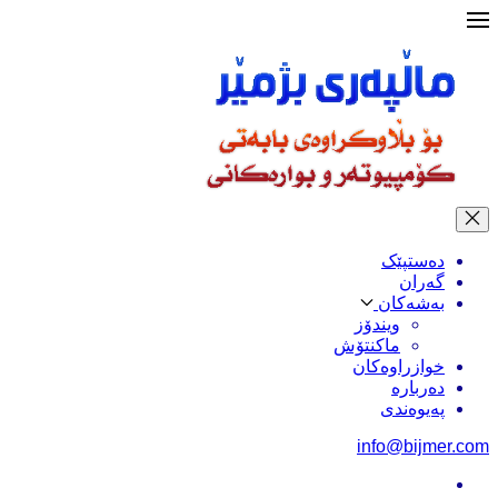
دەستپێک
گەران
بەشەکان
ویندۆز
ماکنتۆش
خوازراوەکان
دەربارە
پەیوەندی
info@bijmer.com