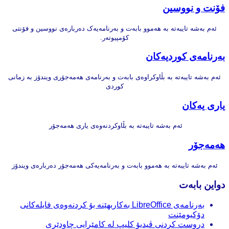
فۆنت و نووسین
ئەم بەشە تایبەتە بە هەموو بابەت و بەرنامەیەک دەربارەی نووسین و فۆنتی
کۆمپیوتەر.
بەرنامەی کوردیەکان
ئەم بەشە تایبەتە بە بڵاوکراوەی بابەت و بەرنامەی هەمەجۆری ویندۆز بە زمانی
کوردی
یاری یەکان
ئەم بەشە تایبەتە بە بڵاوکردنەوەی یاری هەمەجۆر
هەمەجۆر
ئەم بەشە تایبەتە بە هەموو بابەت و بەرنامەیەکی هەمەجۆر دەربارەی ویندۆز
دواین بابەت
بەرنامەی LibreOffice بەکاربهێنە بۆ کردنەوەی فایلەکانی
دۆکیومێنت
دروست کردنی ڤیدیۆ کلیپ لە کامێرایی چاودێری