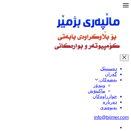
دەستپێک
گەران
بەشەکان
ویندۆز
ماکنتۆش
خوازراوەکان
دەربارە
پەیوەندی
info@bijmer.com