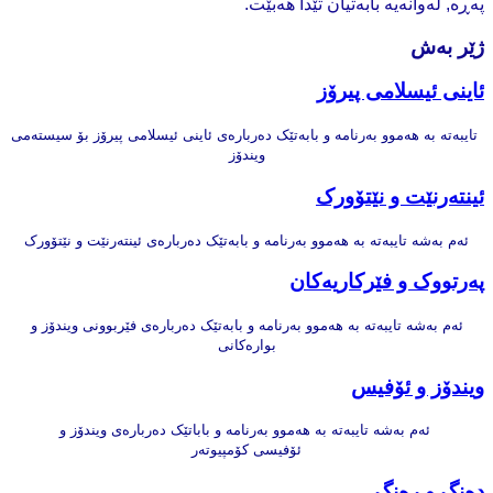
پەڕە, لەوانەیە بابەتیان تێدا هەبێت.
ژێر بەش
ئاینی ئیسلامی پیرۆز
تایبەتە بە هەموو بەرنامە و بابەتێک دەربارەی ئاینی ئیسلامی پیرۆز بۆ سیستەمی
ویندۆز
ئینتەرنێت و نێتۆورک
ئەم بەشە تایبەتە بە هەموو بەرنامە و بابەتێک دەربارەی ئینتەرنێت و نێتۆورک
پەرتووک و فێرکاریەکان
ئەم بەشە تایبەتە بە هەموو بەرنامە و بابەتێک دەربارەی فێربوونی ویندۆز و
بوارەکانی
ویندۆز و ئۆفیس
ئەم بەشە تایبەتە بە هەموو بەرنامە و باباتێک دەربارەی ویندۆز و
ئۆفیسی کۆمپیوتەر
دەنگ و رەنگ